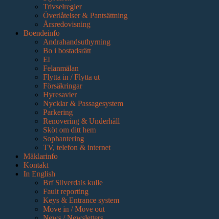
Trivselregler
Överlåtelser & Pantsättning
Årsredovisning
Boendeinfo
Andrahandsuthyrning
Bo i bostadsrätt
El
Felanmälan
Flytta in / Flytta ut
Försäkringar
Hyresavier
Nycklar & Passagesystem
Parkering
Renovering & Underhåll
Sköt om ditt hem
Sophantering
TV, telefon & internet
Mäklarinfo
Kontakt
In English
Brf Silverdals kulle
Fault reporting
Keys & Entrance system
Move in / Move out
News / Newsletters