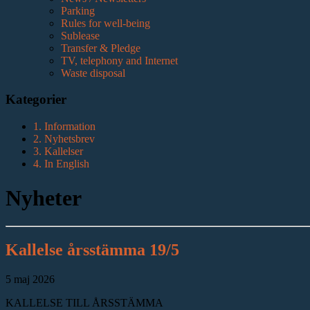
Parking
Rules for well-being
Sublease
Transfer & Pledge
TV, telephony and Internet
Waste disposal
Kategorier
1. Information
2. Nyhetsbrev
3. Kallelser
4. In English
Nyheter
Kallelse årsstämma 19/5
5 maj 2026
KALLELSE TILL ÅRSSTÄMMA