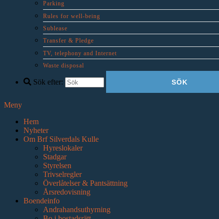
Parking
Rules for well-being
Sublease
Transfer & Pledge
TV, telephony and Internet
Waste disposal
Sök efter:
Meny
Hem
Nyheter
Om Brf Silverdals Kulle
Hyreslokaler
Stadgar
Styrelsen
Trivselregler
Överlåtelser & Pantsättning
Årsredovisning
Boendeinfo
Andrahandsuthyrning
Bo i bostadsrätt