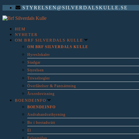
STYRELSEN@SILVERDALSKULLE.SE
HEM
NYHETER
OM BRF SILVERDALS KULLE
OM BRF SILVERDALS KULLE
Hyreslokaler
Stadgar
Styrelsen
Trivselregler
Överlåtelser & Pantsättning
Årsredovisning
BOENDEINFO
BOENDEINFO
Andrahandsuthyrning
Bo i bostadsrätt
El
Felanmälan