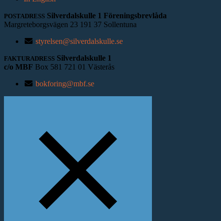
Silverdalskulle 1 Föreningsbrevlåda
POSTADRESS
Margreteborgsvägen 23
191 37 Sollentuna
styrelsen@silverdalskulle.se
Silverdalskulle 1
FAKTURADRESS
c/o MBF
Box 581
721 01
Västerås
bokforing@mbf.se