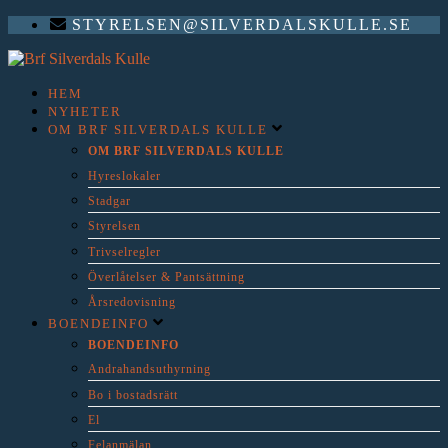
STYRELSEN@SILVERDALSKULLE.SE
HEM
NYHETER
OM BRF SILVERDALS KULLE
OM BRF SILVERDALS KULLE
Hyreslokaler
Stadgar
Styrelsen
Trivselregler
Överlåtelser & Pantsättning
Årsredovisning
BOENDEINFO
BOENDEINFO
Andrahandsuthyrning
Bo i bostadsrätt
El
Felanmälan